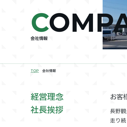
C
OMP
会社情報
TOP
会社情報
経営理念
お客
社長挨拶
長野観
走り続