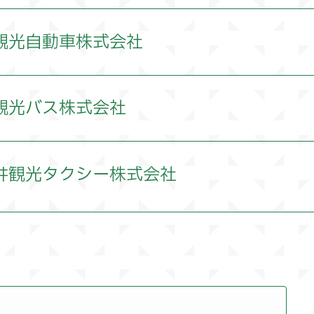
観光自動車株式会社
本社 長野市大字高田1462番地5
観光バス株式会社
026-222-1234（代表）
本社 長野市大字高田1462番地5
井観光タクシー株式会社
026-222-1214
026-222-2290
本社 長野市合戦場3丁目97番地
4千万円
026-222-2287
026-292-8888
数
99名
4千5百万円
8年
「一般乗用旅客自動車運送事業」開始（社名