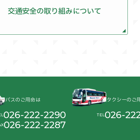
026-293-2002
要
一般乗用旅客自動車運送事業
交通安全の
取り組みに
ついて
タクシー共同配車事業
数
30名
3年
戸倉温泉営業所 開設
特定旅客自動車事業
1千2百万円
要
一般貸切旅客自動車運送事業
6年
戸隠営業所 開設
長野・戸隠
旅行業
数
55名
0年
現社名「長野観光自動車株式会社」に変更
プ会社
長野観光バス株式会社
プ会社
長野観光自動車株式会社
要
一般乗用旅客自動車運送事業
篠ノ井観光タクシー株式会社
篠ノ井観光タクシー株式会社
3年
（株）長野観光旅行社 設立
篠ノ井
8年
陸運局管内初の「寝台付ハイヤー」を導入
貸切バスのご用命は
介護タクシーのご
長野観光バス（株） 設立
プ会社
長野観光自動車株式会社
長野観光バス株式会社
026-222-2290
026-222
EL
TEL
長野観光商事株式会社
4年
本社・若里に移転
026-222-2287
AX
5年
更埴営業所 開設