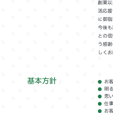
創業以
活応援
に御指
今後も
との信
う感謝
しくお
基本方針
お
明
思
仕
お