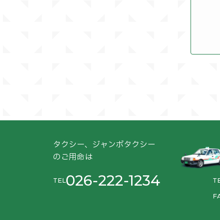
FAX
事業概
従業員
昭和3
資本金
事業概
昭和3
営業所
従業員
昭和4
グルー
グルー
事業概
昭和4
営業所
タクシー、ジャンボタクシー
昭和4
のご用命は
グルー
026-222-1234
TEL
T
昭和5
F
昭和5