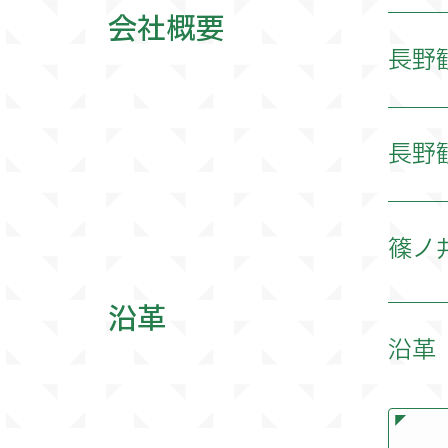
会社概要
長野
所在地
長野
TEL
所在地
篠ノ
FAX
TEL
沿革
所在地
資本金
沿革
FAX
TEL
従業員
資本金
昭和2